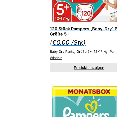
120 Stück Pampers „Baby-Dry“ P
Größe 5+
(
€
0.00
/Stk)
,
,
Baby Dry Pants
Größe 5+: 12-17 Kg
Pam
Windeln
Produkt anzeigen