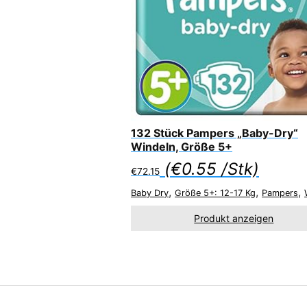
132 Stück Pampers „Baby-Dry“
Windeln, Größe 5+
(
€
0.55
/Stk)
€
72.15
,
,
,
Baby Dry
Größe 5+: 12-17 Kg
Pampers
Produkt anzeigen