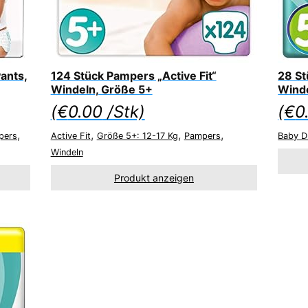
ants,
124 Stück Pampers „Active Fit“
28 St
Windeln, Größe 5+
Wind
(
€
0.00
/Stk)
(
€
0
,
,
,
,
pers
Active Fit
Größe 5+: 12-17 Kg
Pampers
Baby D
Windeln
Produkt anzeigen