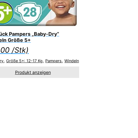
ück Pampers „Baby-Dry“
eln Größe 5+
.00
/Stk)
,
,
,
ry
Größe 5+: 12-17 Kg
Pampers
Windeln
Produkt anzeigen