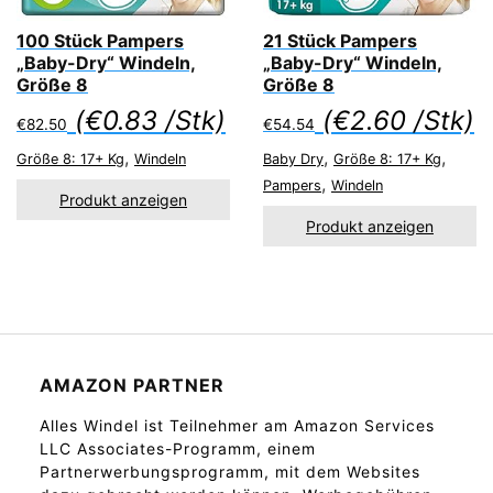
100 Stück Pampers
21 Stück Pampers
„Baby-Dry“ Windeln,
„Baby-Dry“ Windeln,
Größe 8
Größe 8
(
€
0.83
/Stk)
(
€
2.60
/Stk)
€
82.50
€
54.54
,
,
,
Größe 8: 17+ Kg
Windeln
Baby Dry
Größe 8: 17+ Kg
,
Pampers
Windeln
Produkt anzeigen
Produkt anzeigen
AMAZON PARTNER
Alles Windel ist Teilnehmer am Amazon Services
LLC Associates-Programm, einem
Partnerwerbungsprogramm, mit dem Websites