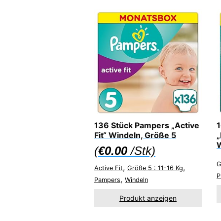
136 Stück Pampers „Active
1
Fit“ Windeln, Größe 5
„
W
(
€
0.00
/Stk)
G
,
,
Active Fit
Größe 5 : 11-16 Kg
P
,
Pampers
Windeln
Produkt anzeigen